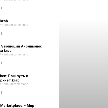
 |
 krab
Nenhum comentário
 |
t: Эволюция Анонимных
а krab
Nenhum comentário
onion
 |
ken: Ваш путь в
ркнет krab
Nenhum comentário
 |
 Marketplace – Мир