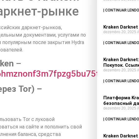
аркнет-рынке
| CONTINUAR LENDO
Kraken Darknet
оссийских даркнет-рынков,
dezembro 20, 2025
дельными документами, услугами по
 популярным после закрытия Hydra
| CONTINUAR LENDO
зователей.
Kraken Darkne
ken
–
Покупок. Ссылк
dezembro 20, 2025
6hmznonf3m7fpzg5bu75txmbxfcqd.
| CONTINUAR LENDO
рез Tor) –
Платформа Kra
безопасный да
dezembro 20, 2025
льзовать Tor с луковой
| CONTINUAR LENDO
ваться на сайте и пополнить свой
лнения баланса, средства
Kraken Darknet