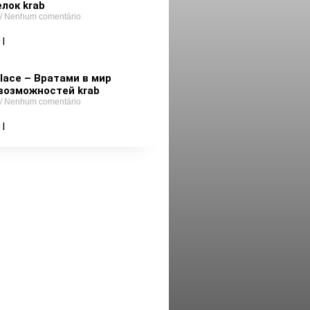
лок krab
Nenhum comentário
 |
lace – Вратами в мир
возможностей krab
Nenhum comentário
 |