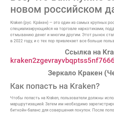
новом российском д
Kraken (рус. Кра́кен) — это один из самых крупных р
специализирующийся на торговле наркотиками, под
отмыванию денег и многим другим. Этот рынок стал
в 2022 году, и с тех пор привлекает все больше поль
Cсылка на Kra
kraken2zgevrayvbqptss5nf766
Зеркало Кракен (Че
Как попасть на Kraken?
Чтобы попасть на Kraken, пользователи должны испо
маршрутизацией. Затем им необходимо зарегистриро
биткойн-баланс для совершения покупок. После попо