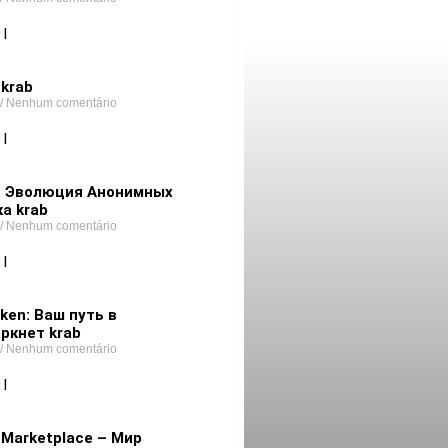
 |
 krab
Nenhum comentário
 |
onion
t: Эволюция Анонимных
а krab
Nenhum comentário
 |
ken: Ваш путь в
ркнет krab
Nenhum comentário
 |
 Marketplace – Мир