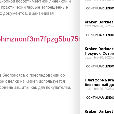
 широкой ассортиментной линейкой и
и практически любые запрещенные
| CONTINUAR LENDO
х документов, и заканчивая
Kraken Darknet
dezembro 20, 2025
| CONTINUAR LENDO
6hmznonf3m7fpzg5bu75txmbxfcqd.
Kraken Darkne
Покупок. Ссылк
dezembro 20, 2025
| CONTINUAR LENDO
е беспокоясь о преследовании со
Платформа Kra
й сделки на Kraken используется
безопасный да
ровень защиты как для покупателей,
dezembro 20, 2025
| CONTINUAR LENDO
Kraken Darknet