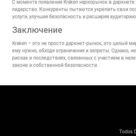
С момента появления Kraken наркорынок в даркнете
лидерство. Конкуренты пытаются укрепить свои поз
услуги, улучшая безопасность и расширяя аудиторию
Заключение
Kraken – это не просто даркнет-рынок, это целый ми
ему нужно, обходя ограничения и запреты. Однако, 
рисках и последствиях, связанных с участием в нел
законе и собственной безопасности.
Todos D