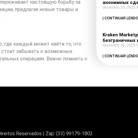
 переживает настоящую борьбу за
анонимных сде
dezembro 20, 2025
иции, предлагая новые товары и
.
| CONTINUAR LENDO
Kraken Marketp
безграничных 
р, где каждый может найти то, что
dezembro 20, 2025
не стоит забывать о возможных
| CONTINUAR LENDO
егальных операциях. Важно помнить о
ireitos Reservados | Zap: (33) 99179-1802