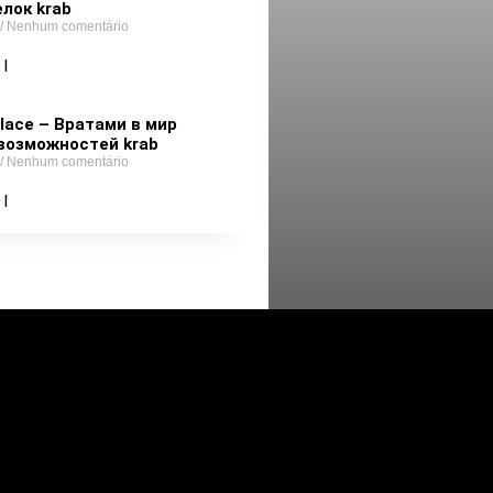
лок krab
Nenhum comentário
 |
lace – Вратами в мир
возможностей krab
Nenhum comentário
 |