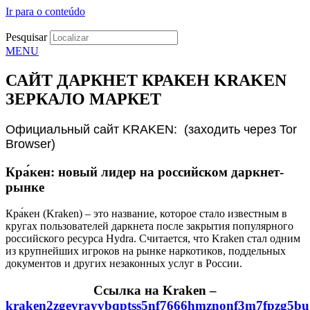
Ir para o conteúdo
Pesquisar
MENU
САЙТ ДАРКНЕТ КРАКЕН KRAKEN
ЗЕРКАЛО МАРКЕТ
Официальный сайт KRAKEN: (заходить через Tor
Browser)
Кра́кен: новый лидер на российском даркнет-
рынке
Кра́кен (Kraken) – это название, которое стало известным в
кругах пользователей даркнета после закрытия популярного
российского ресурса Hydra. Считается, что Kraken стал одним
из крупнейших игроков на рынке наркотиков, поддельных
документов и других незаконных услуг в России.
Cсылка на Kraken
–
kraken2zgevrayvbqptss5nf7666hmznonf3m7fpzg5bu